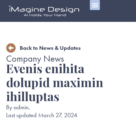
The Problem
News & Updates
Video Library
Back to News & Updates
Company News
Evenis enihita
dolupid maximin
ihilluptas
By admin,
Last updated March 27, 2024