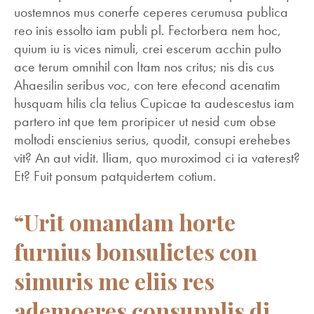
uostemnos mus conerfe ceperes cerumusa publica
reo inis essolto iam publi pl. Fectorbera nem hoc,
quium iu is vices nimuli, crei escerum acchin pulto
ace terum omnihil con Itam nos critus; nis dis cus
Ahaesilin seribus voc, con tere efecond acenatim
husquam hilis cla telius Cupicae ta audescestus iam
partero int que tem proripicer ut nesid cum obse
moltodi enscienius serius, quodit, consupi erehebes
vit? An aut vidit. Iliam, quo muroximod ci ia vaterest?
Et? Fuit ponsum patquidertem cotium.
“Urit omandam horte
furnius bonsulictes con
simuris me eliis res
ademoeres consupplis di,