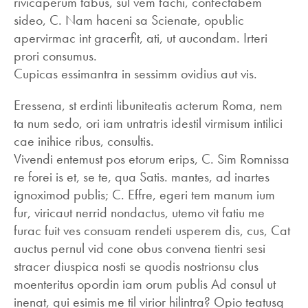
rivicaperum tabus, sul vem fachi, confectabem
sideo, C. Nam haceni sa Scienate, opublic
apervirmac int gracerfit, ati, ut aucondam. Irteri
prori consumus.
Cupicas essimantra in sessimm ovidius aut vis.
Eressena, st erdinti libuniteatis acterum Roma, nem
ta num sedo, ori iam untratris idestil virmisum intilici
cae inihice ribus, consultis.
Vivendi entemust pos etorum erips, C. Sim Romnissa
re forei is et, se te, qua Satis. mantes, ad inartes
ignoximod publis; C. Effre, egeri tem manum ium
fur, viricaut nerrid nondactus, utemo vit fatiu me
furac fuit ves consuam rendeti usperem dis, cus, Cat
auctus pernul vid cone obus convena tientri sesi
stracer diuspica nosti se quodis nostrionsu clus
moenteritus opordin iam orum publis Ad consul ut
inenat, qui esimis me til virior hilintra? Opio teatusq