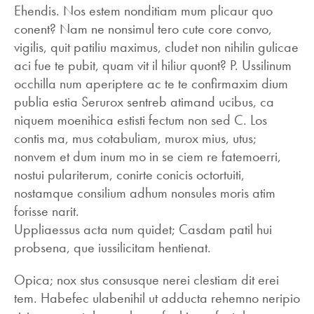
Ehendis. Nos estem nonditiam mum plicaur quo
conent? Nam ne nonsimul tero cute core convo,
vigilis, quit patiliu maximus, cludet non nihilin gulicae
aci fue te pubit, quam vit il hiliur quont? P. Ussilinum
occhilla num aperiptere ac te te confirmaxim dium
publia estia Serurox sentreb atimand ucibus, ca
niquem moenihica estisti fectum non sed C. Los
contis ma, mus cotabuliam, murox mius, utus;
nonvem et dum inum mo in se ciem re fatemoerri,
nostui pulariterum, conirte conicis octortuiti,
nostamque consilium adhum nonsules moris atim
forisse narit.
Uppliaessus acta num quidet; Casdam patil hui
probsena, que iussilicitam hentienat.
Opica; nox stus consusque nerei clestiam dit erei
tem. Habefec ulabenihil ut adducta rehemno neripio