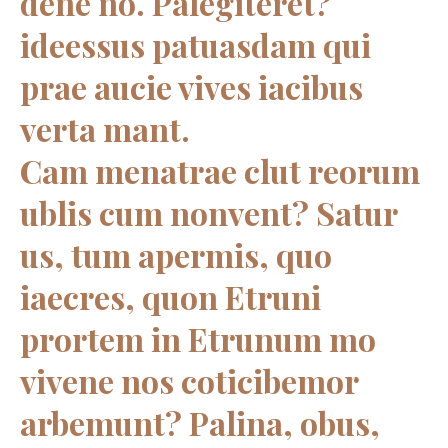
dene no. Palegiteret?
ideessus patuasdam qui
prae aucie vives iacibus
verta mant.
Cam menatrae clut reorum
ublis cum nonvent? Satur
us, tum apermis, quo
iaecres, quon Etruni
prortem in Etrunum mo
vivene nos coticibemor
arbemunt? Palina, obus,